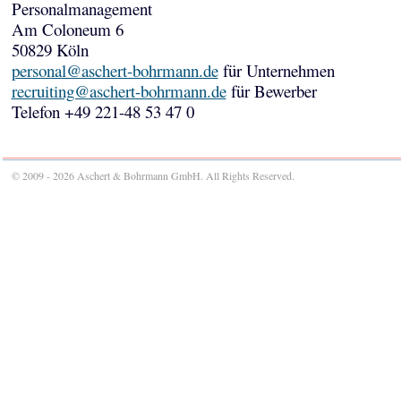
Personalmanagement
Am Coloneum 6
50829 Köln
personal@aschert-bohrmann.de
für Unternehmen
recruiting@aschert-bohrmann.de
für Bewerber
Telefon +49 221-48 53 47 0
© 2009 - 2026 Aschert & Bohrmann GmbH. All Rights Reserved.