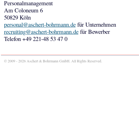
Personalmanagement
Am Coloneum 6
50829 Köln
personal@aschert-bohrmann.de
für Unternehmen
recruiting@aschert-bohrmann.de
für Bewerber
Telefon +49 221-48 53 47 0
© 2009 - 2026 Aschert & Bohrmann GmbH. All Rights Reserved.