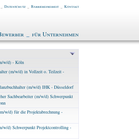
_
Datenschutz
_
Barrierefreiheit
_
Kontakt
Bewerber
_
für Unternehmen
m/w/d) - Köln
ter (m/w/d) in Vollzeit o. Teilzeit -
lanzbuchhalter (m/w/d) IHK - Düsseldorf
her Sachbearbeiter (m/w/d) Schwerpunkt
onn
(m/w/d) für die Projektabrechnung -
m/w/d) Schwerpunkt Projektcontrolling -