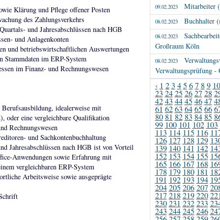
Mitarbeiter 
09.02.2023
wie Klärung und Pflege offener Posten
wachung des Zahlungsverkehrs
Buchhalter (m
08.02.2023
, Quartals- und Jahresabschlüssen nach HGB
Sachbearbeit
08.02.2023
sen- und Anlagenkonten
Großraum Köln
en und betriebswirtschaftlichen Auswertungen
chen Stammdaten im ERP-System
Verwaltungs
08.02.2023
zessen im Finanz- und Rechnungswesen
Verwaltungsprüfung -
‹
1
2
3
4
5
6
7
8
9
1
23
24
25
26
27
28
2
42
43
44
45
46
47
4
 Berufsausbildung, idealerweise mit
61
62
63
64
65
66
6
80
81
82
83
84
85
8
 oder eine vergleichbare Qualifikation
99
100
101
102
103
 und Rechnungswesen
113
114
115
116
11
Kreditoren- und Sachkontenbuchhaltung
126
127
128
129
13
und Jahresabschlüssen nach HGB ist von Vorteil
139
140
141
142
14
152
153
154
155
15
fice-Anwendungen sowie Erfahrung mit
165
166
167
168
16
einem vergleichbaren ERP-System
178
179
180
181
18
wortliche Arbeitsweise sowie ausgeprägte
191
192
193
194
19
204
205
206
207
20
217
218
219
220
22
Schrift
230
231
232
233
23
243
244
245
246
24
256
257
258
259
26