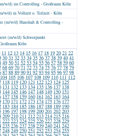
(m/w/d) im Controlling - Großraum Köln
/w/d) in Vollzeit o. Teilzeit - Köln
er (m/w/d) Haushalt & Controlling -
wirt (m/w/d) Schwerpunkt
 Großraum Köln
0
11
12
13
14
15
16
17
18
19
20
21
22
9
30
31
32
33
34
35
36
37
38
39
40
41
8
49
50
51
52
53
54
55
56
57
58
59
60
7
68
69
70
71
72
73
74
75
76
77
78
79
6
87
88
89
90
91
92
93
94
95
96
97
98
104
105
106
107
108
109
110
111
112
7
118
119
120
121
122
123
124
125
0
131
132
133
134
135
136
137
138
3
144
145
146
147
148
149
150
151
6
157
158
159
160
161
162
163
164
9
170
171
172
173
174
175
176
177
2
183
184
185
186
187
188
189
190
5
196
197
198
199
200
201
202
203
8
209
210
211
212
213
214
215
216
1
222
223
224
225
226
227
228
229
4
235
236
237
238
239
240
241
242
7
248
249
250
251
252
253
254
255
0
261
262
263
264
265
266
267
268