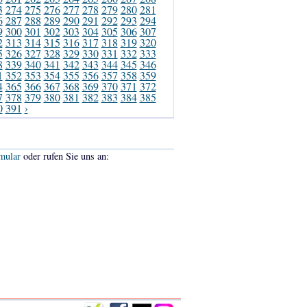
3
274
275
276
277
278
279
280
281
6
287
288
289
290
291
292
293
294
9
300
301
302
303
304
305
306
307
2
313
314
315
316
317
318
319
320
5
326
327
328
329
330
331
332
333
8
339
340
341
342
343
344
345
346
1
352
353
354
355
356
357
358
359
4
365
366
367
368
369
370
371
372
7
378
379
380
381
382
383
384
385
0
391
›
mular
oder rufen Sie uns an: