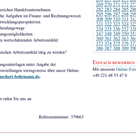
269
270
271
272
27
282
283
284
285
28
olgreichen Handelsunternehmen
295
296
297
298
29
iche Aufgaben im Finanz- und Rechnungswesen
308
309
310
311
31
ntwicklungsperspektiven
321
322
323
324
32
scheidungswege
334
335
336
337
33
347
348
349
350
35
lungsmöglichkeiten
360
361
362
363
36
nem wertschätzenden Arbeitsumfeld
373
374
375
376
37
386
387
388
389
39
eichen Arbeitsumfeld tätig zu werden?
Einfach bewerben
ungsunterlagen unter Angabe der
Mit unserem
Online-For
orstellungen vorzugsweise über unser Online-
+49 221-48 53 47 0
aschert-bohrmann.de
.
er rufen Sie uns an
Referenznummer: 379663