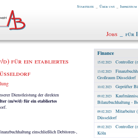
Startseite
_
Über uns
_
Impressum
Jobs
_
für 
Finance
d) für ein etabliertes
Controller (
15.02.2023
Finanzbuchhal
üsseldorf
13.02.2023
Großraum Düsseldorf
tlung
Geprüfter Bi
10.02.2023
erer Dienstleistung der direkten
Kaufmännisc
09.02.2023
ter (m/w/d) für ein etabliertes
Bilanzbuchhaltung - B
orf.
Mitarbeiter 
09.02.2023
Düsseldorf
Controller (
09.02.2023
inanzbuchhaltung einschließlich Debitoren-,
Köln