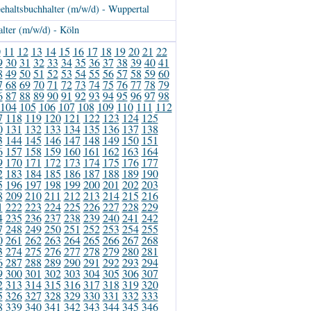
ehaltsbuchhalter (m/w/d) - Wuppertal
lter (m/w/d) - Köln
0
11
12
13
14
15
16
17
18
19
20
21
22
9
30
31
32
33
34
35
36
37
38
39
40
41
8
49
50
51
52
53
54
55
56
57
58
59
60
7
68
69
70
71
72
73
74
75
76
77
78
79
6
87
88
89
90
91
92
93
94
95
96
97
98
104
105
106
107
108
109
110
111
112
7
118
119
120
121
122
123
124
125
0
131
132
133
134
135
136
137
138
3
144
145
146
147
148
149
150
151
6
157
158
159
160
161
162
163
164
9
170
171
172
173
174
175
176
177
2
183
184
185
186
187
188
189
190
5
196
197
198
199
200
201
202
203
8
209
210
211
212
213
214
215
216
1
222
223
224
225
226
227
228
229
4
235
236
237
238
239
240
241
242
7
248
249
250
251
252
253
254
255
0
261
262
263
264
265
266
267
268
3
274
275
276
277
278
279
280
281
6
287
288
289
290
291
292
293
294
9
300
301
302
303
304
305
306
307
2
313
314
315
316
317
318
319
320
5
326
327
328
329
330
331
332
333
8
339
340
341
342
343
344
345
346