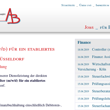
Startseite
_
Über uns
_
Impressum
Jobs
_
für 
Finance
d) für ein etabliertes
Controller (
18.04.2019
Finance Assi
üsseldorf
16.04.2019
Wirtschafts
16.04.2019
tlung
Versicherung - Köln
erer Dienstleistung der direkten
Steuerfachwi
15.04.2019
ter (m/w/d) für ein etabliertes
Prüfungsassi
15.04.2019
orf.
Steuerberate
15.04.2019
Prüfungsleit
15.04.2019
inanzbuchhaltung einschließlich Debitoren-,
Steuerfachan
15.04.2019