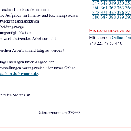
347
348
349
350
35
360
361
362
363
36
olgreichen Handelsunternehmen
373
374
375
376
37
iche Aufgaben im Finanz- und Rechnungswesen
386
387
388
389
39
ntwicklungsperspektiven
scheidungswege
Einfach bewerben
lungsmöglichkeiten
Mit unserem
Online-For
nem wertschätzenden Arbeitsumfeld
+49 221-48 53 47 0
eichen Arbeitsumfeld tätig zu werden?
ungsunterlagen unter Angabe der
orstellungen vorzugsweise über unser Online-
aschert-bohrmann.de
.
er rufen Sie uns an
Referenznummer: 379663