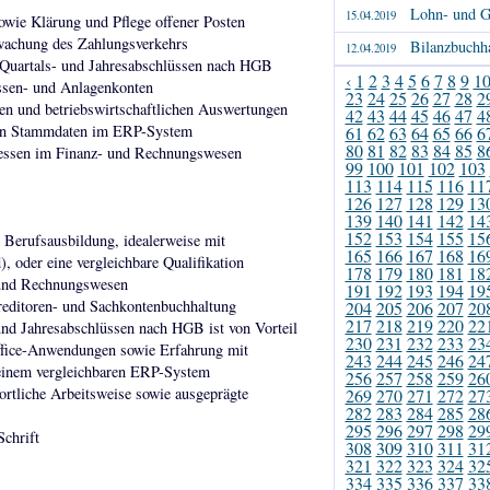
Lohn- und G
15.04.2019
wie Klärung und Pflege offener Posten
wachung des Zahlungsverkehrs
Bilanzbuchha
12.04.2019
, Quartals- und Jahresabschlüssen nach HGB
‹
1
2
3
4
5
6
7
8
9
1
sen- und Anlagenkonten
23
24
25
26
27
28
2
en und betriebswirtschaftlichen Auswertungen
42
43
44
45
46
47
4
chen Stammdaten im ERP-System
61
62
63
64
65
66
6
80
81
82
83
84
85
8
zessen im Finanz- und Rechnungswesen
99
100
101
102
103
113
114
115
116
11
126
127
128
129
13
139
140
141
142
14
152
153
154
155
15
 Berufsausbildung, idealerweise mit
165
166
167
168
16
 oder eine vergleichbare Qualifikation
178
179
180
181
18
 und Rechnungswesen
191
192
193
194
19
Kreditoren- und Sachkontenbuchhaltung
204
205
206
207
20
217
218
219
220
22
und Jahresabschlüssen nach HGB ist von Vorteil
230
231
232
233
23
fice-Anwendungen sowie Erfahrung mit
243
244
245
246
24
einem vergleichbaren ERP-System
256
257
258
259
26
wortliche Arbeitsweise sowie ausgeprägte
269
270
271
272
27
282
283
284
285
28
295
296
297
298
29
Schrift
308
309
310
311
31
321
322
323
324
32
334
335
336
337
33