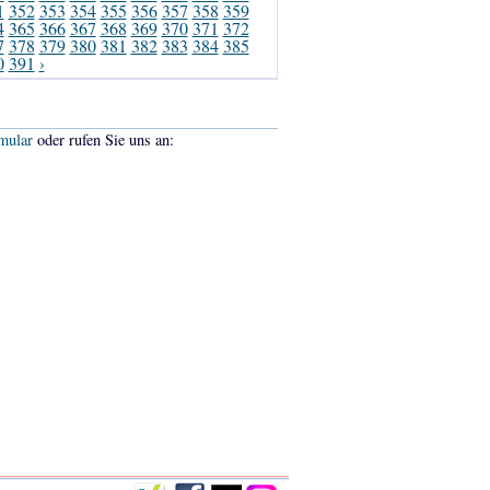
1
352
353
354
355
356
357
358
359
4
365
366
367
368
369
370
371
372
7
378
379
380
381
382
383
384
385
0
391
›
mular
oder rufen Sie uns an: