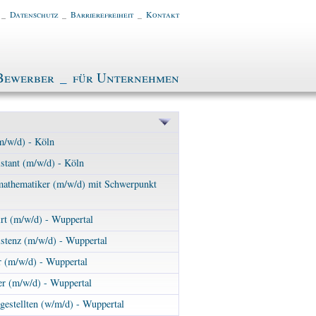
_
Datenschutz
_
Barrierefreiheit
_
Kontakt
Bewerber
_
für Unternehmen
m/w/d) - Köln
stant (m/w/d) - Köln
mathematiker (m/w/d) mit Schwerpunkt
rt (m/w/d) - Wuppertal
stenz (m/w/d) - Wuppertal
r (m/w/d) - Wuppertal
er (m/w/d) - Wuppertal
gestellten (w/m/d) - Wuppertal