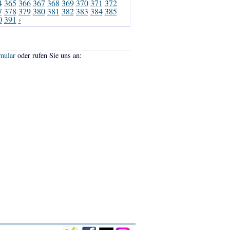
4
365
366
367
368
369
370
371
372
7
378
379
380
381
382
383
384
385
0
391
›
mular
oder rufen Sie uns an: