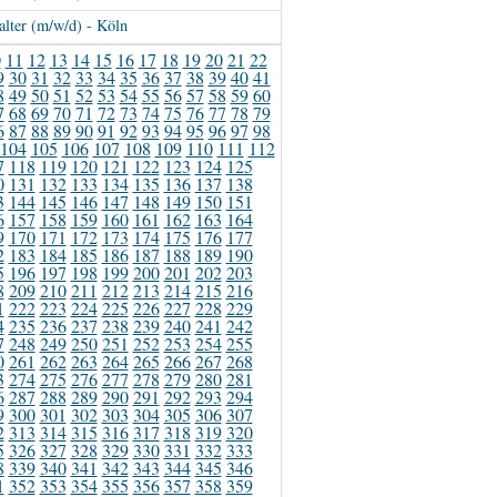
lter (m/w/d) - Köln
0
11
12
13
14
15
16
17
18
19
20
21
22
9
30
31
32
33
34
35
36
37
38
39
40
41
8
49
50
51
52
53
54
55
56
57
58
59
60
7
68
69
70
71
72
73
74
75
76
77
78
79
6
87
88
89
90
91
92
93
94
95
96
97
98
104
105
106
107
108
109
110
111
112
7
118
119
120
121
122
123
124
125
0
131
132
133
134
135
136
137
138
3
144
145
146
147
148
149
150
151
6
157
158
159
160
161
162
163
164
9
170
171
172
173
174
175
176
177
2
183
184
185
186
187
188
189
190
5
196
197
198
199
200
201
202
203
8
209
210
211
212
213
214
215
216
1
222
223
224
225
226
227
228
229
4
235
236
237
238
239
240
241
242
7
248
249
250
251
252
253
254
255
0
261
262
263
264
265
266
267
268
3
274
275
276
277
278
279
280
281
6
287
288
289
290
291
292
293
294
9
300
301
302
303
304
305
306
307
2
313
314
315
316
317
318
319
320
5
326
327
328
329
330
331
332
333
8
339
340
341
342
343
344
345
346
1
352
353
354
355
356
357
358
359