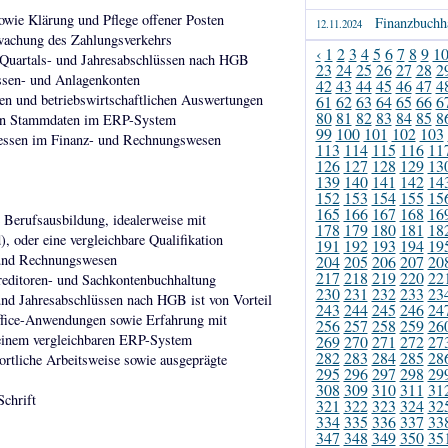
wie Klärung und Pflege offener Posten
Finanzbuchha
12.11.2024
wachung des Zahlungsverkehrs
‹
1
2
3
4
5
6
7
8
9
1
, Quartals- und Jahresabschlüssen nach HGB
23
24
25
26
27
28
2
sen- und Anlagenkonten
42
43
44
45
46
47
4
en und betriebswirtschaftlichen Auswertungen
61
62
63
64
65
66
6
80
81
82
83
84
85
8
chen Stammdaten im ERP-System
99
100
101
102
103
zessen im Finanz- und Rechnungswesen
113
114
115
116
11
126
127
128
129
13
139
140
141
142
14
152
153
154
155
15
165
166
167
168
16
 Berufsausbildung, idealerweise mit
178
179
180
181
18
 oder eine vergleichbare Qualifikation
191
192
193
194
19
 und Rechnungswesen
204
205
206
207
20
217
218
219
220
22
Kreditoren- und Sachkontenbuchhaltung
230
231
232
233
23
und Jahresabschlüssen nach HGB ist von Vorteil
243
244
245
246
24
fice-Anwendungen sowie Erfahrung mit
256
257
258
259
26
einem vergleichbaren ERP-System
269
270
271
272
27
282
283
284
285
28
wortliche Arbeitsweise sowie ausgeprägte
295
296
297
298
29
308
309
310
311
31
Schrift
321
322
323
324
32
334
335
336
337
33
347
348
349
350
35