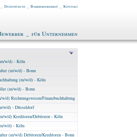
_
Datenschutz
_
Barrierefreiheit
_
Kontakt
Bewerber
_
für Unternehmen
(m/w/d) - Köln
alter (m/w/d) - Bonn
uchhaltung (m/w/d) - Köln
ller (m/w/d) - Bonn
m/w/d) Rechnungswesen/Finanzbuchhaltung
m/w/d) - Düsseldorf
m/w/d) Kreditoren/Debitoren - Köln
m/w/d) - Köln
lter (m/w/d) Debitoren/Kreditoren - Bonn