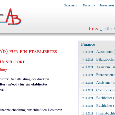
Startseite
_
Über uns
_
Impressum
Jobs
_
für 
Finance
d) für ein etabliertes
Accountant 
14.11.2024
Bilanzbuchh
üsseldorf
14.11.2024
Assistenz B
14.11.2024
tlung
Finanzcontro
13.11.2024
erer Dienstleistung der direkten
Assistenz (
13.11.2024
ter (m/w/d) für ein etabliertes
orf.
Controller (
13.11.2024
Buchhalter (
12.11.2024
Buchhalter (
12.11.2024
inanzbuchhaltung einschließlich Debitoren-,
Finanzbuchha
12.11.2024