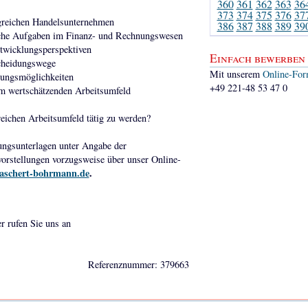
360
361
362
363
36
373
374
375
376
37
olgreichen Handelsunternehmen
386
387
388
389
39
iche Aufgaben im Finanz- und Rechnungswesen
ntwicklungsperspektiven
Einfach bewerben
scheidungswege
Mit unserem
Online-For
lungsmöglichkeiten
+49 221-48 53 47 0
nem wertschätzenden Arbeitsumfeld
eichen Arbeitsumfeld tätig zu werden?
ungsunterlagen unter Angabe der
orstellungen vorzugsweise über unser Online-
aschert-bohrmann.de
.
er rufen Sie uns an
Referenznummer: 379663