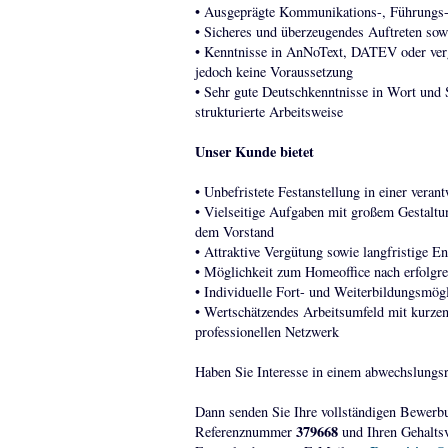
• Ausgeprägte Kommunikations-, Führungs-
• Sicheres und überzeugendes Auftreten so
• Kenntnisse in AnNoText, DATEV oder ver
jedoch keine Voraussetzung
• Sehr gute Deutschkenntnisse in Wort und S
strukturierte Arbeitsweise
Unser Kunde bietet
• Unbefristete Festanstellung in einer vera
• Vielseitige Aufgaben mit großem Gestalt
dem Vorstand
• Attraktive Vergütung sowie langfristige E
• Möglichkeit zum Homeoffice nach erfolgre
• Individuelle Fort- und Weiterbildungsmögl
• Wertschätzendes Arbeitsumfeld mit kurz
professionellen Netzwerk
Haben Sie Interesse in einem abwechslungsr
Dann senden Sie Ihre vollständigen Bewerb
379668
Referenznummer
und Ihren Gehaltsv