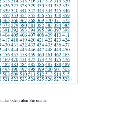
2
313
314
315
316
317
318
319
320
5
326
327
328
329
330
331
332
333
8
339
340
341
342
343
344
345
346
1
352
353
354
355
356
357
358
359
4
365
366
367
368
369
370
371
372
7
378
379
380
381
382
383
384
385
0
391
392
393
394
395
396
397
398
3
404
405
406
407
408
409
410
411
6
417
418
419
420
421
422
423
424
9
430
431
432
433
434
435
436
437
2
443
444
445
446
447
448
449
450
5
456
457
458
459
460
461
462
463
8
469
470
471
472
473
474
475
476
1
482
483
484
485
486
487
488
489
4
495
496
497
498
499
500
501
502
7
508
509
510
511
512
513
514
515
0
521
522
523
524
525
526
527
528
›
mular
oder rufen Sie uns an: