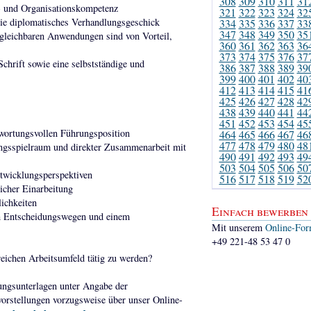
308
309
310
311
31
 und Organisationskompetenz
321
322
323
324
32
wie diplomatisches Verhandlungsgeschick
334
335
336
337
33
347
348
349
350
35
gleichbaren Anwendungen sind von Vorteil,
360
361
362
363
36
373
374
375
376
37
chrift sowie eine selbstständige und
386
387
388
389
39
399
400
401
402
40
412
413
414
415
41
425
426
427
428
42
438
439
440
441
44
451
452
453
454
45
ntwortungsvollen Führungsposition
464
465
466
467
46
477
478
479
480
48
ungsspielraum und direkter Zusammenarbeit mit
490
491
492
493
49
503
504
505
506
50
ntwicklungsperspektiven
516
517
518
519
52
icher Einarbeitung
ichkeiten
Einfach bewerben
en Entscheidungswegen und einem
Mit unserem
Online-For
+49 221-48 53 47 0
eichen Arbeitsumfeld tätig zu werden?
ungsunterlagen unter Angabe der
orstellungen vorzugsweise über unser Online-