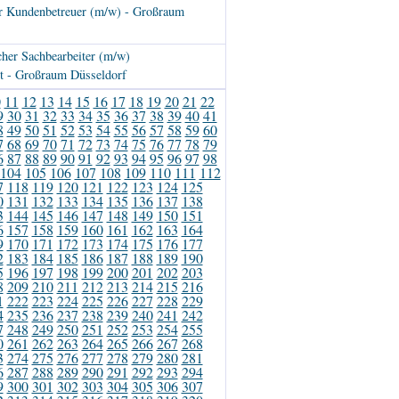
er Kundenbetreuer (m/w) - Großraum
her Sachbearbeiter (m/w)
 - Großraum Düsseldorf
0
11
12
13
14
15
16
17
18
19
20
21
22
9
30
31
32
33
34
35
36
37
38
39
40
41
8
49
50
51
52
53
54
55
56
57
58
59
60
7
68
69
70
71
72
73
74
75
76
77
78
79
6
87
88
89
90
91
92
93
94
95
96
97
98
104
105
106
107
108
109
110
111
112
7
118
119
120
121
122
123
124
125
0
131
132
133
134
135
136
137
138
3
144
145
146
147
148
149
150
151
6
157
158
159
160
161
162
163
164
9
170
171
172
173
174
175
176
177
2
183
184
185
186
187
188
189
190
5
196
197
198
199
200
201
202
203
8
209
210
211
212
213
214
215
216
1
222
223
224
225
226
227
228
229
4
235
236
237
238
239
240
241
242
7
248
249
250
251
252
253
254
255
0
261
262
263
264
265
266
267
268
3
274
275
276
277
278
279
280
281
6
287
288
289
290
291
292
293
294
9
300
301
302
303
304
305
306
307