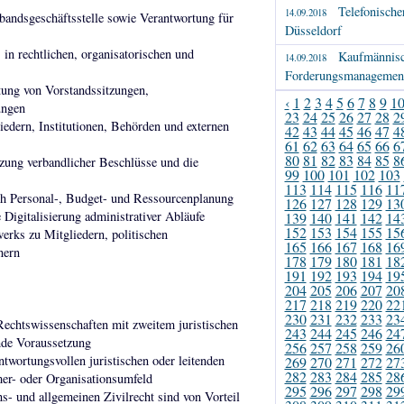
Telefonisch
14.09.2018
rbandsgeschäftsstelle sowie Verantwortung für
Düsseldorf
in rechtlichen, organisatorischen und
Kaufmännisc
14.09.2018
Forderungsmanagement
tung von Vorstandssitzungen,
‹
1
2
3
4
5
6
7
8
9
1
ungen
23
24
25
26
27
28
2
edern, Institutionen, Behörden und externen
42
43
44
45
46
47
4
61
62
63
64
65
66
6
80
81
82
83
84
85
8
tzung verbandlicher Beschlüsse und die
99
100
101
102
103
113
114
115
116
11
ich Personal-, Budget- und Ressourcenplanung
126
127
128
129
13
 Digitalisierung administrativer Abläufe
139
140
141
142
14
152
153
154
155
15
erks zu Mitgliedern, politischen
165
166
167
168
16
nern
178
179
180
181
18
191
192
193
194
19
204
205
206
207
20
217
218
219
220
22
230
231
232
233
23
Rechtswissenschaften mit zweitem juristischen
243
244
245
246
24
nde Voraussetzung
256
257
258
259
26
ntwortungsvollen juristischen oder leitenden
269
270
271
272
27
282
283
284
285
28
er- oder Organisationsumfeld
295
296
297
298
29
s- und allgemeinen Zivilrecht sind von Vorteil