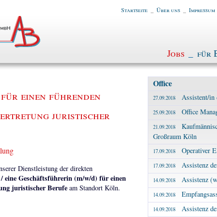
Startseite
_
Über uns
_
Impressum
Jobs
_
für 
Office
 für einen führenden
Assistent/in
27.09.2018
Office Manag
ertretung juristischer
25.09.2018
Kaufmännisc
21.09.2018
Großraum Köln
tlung
Operativer E
17.09.2018
Assistenz de
17.09.2018
erer Dienstleistung der direkten
/ eine Geschäftsführerin (m/w/d) für einen
Assistenz (w
14.09.2018
ng juristischer Berufe
am Standort Köln.
Empfangsassi
14.09.2018
Assistenz d
14.09.2018