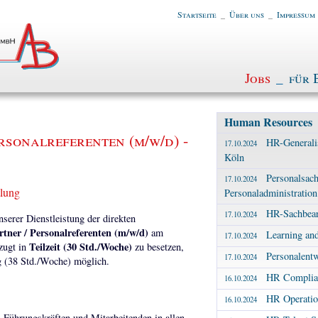
Startseite
_
Über uns
_
Impressum
Jobs
_
für 
Human Resources
rsonalreferenten (m/w/d) -
HR-Generalis
17.10.2024
Köln
Personalsach
17.10.2024
tlung
Personaladministration
HR-Sachbearb
17.10.2024
erer Dienstleistung der direkten
tner / Personalreferenten (m/w/d)
am
Learning an
17.10.2024
Teilzeit (30 Std./Woche)
zugt in
zu besetzen,
Personalentw
17.10.2024
ng (38 Std./Woche) möglich.
HR Complian
16.10.2024
HR Operatio
16.10.2024
 Führungskräften und Mitarbeitenden in allen