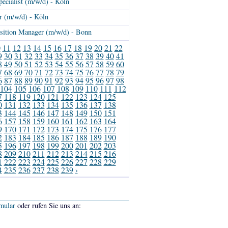
ecialist (m/w/d) - Köln
r (m/w/d) - Köln
isition Manager (m/w/d) - Bonn
0
11
12
13
14
15
16
17
18
19
20
21
22
9
30
31
32
33
34
35
36
37
38
39
40
41
8
49
50
51
52
53
54
55
56
57
58
59
60
7
68
69
70
71
72
73
74
75
76
77
78
79
6
87
88
89
90
91
92
93
94
95
96
97
98
104
105
106
107
108
109
110
111
112
7
118
119
120
121
122
123
124
125
0
131
132
133
134
135
136
137
138
3
144
145
146
147
148
149
150
151
6
157
158
159
160
161
162
163
164
9
170
171
172
173
174
175
176
177
2
183
184
185
186
187
188
189
190
5
196
197
198
199
200
201
202
203
8
209
210
211
212
213
214
215
216
1
222
223
224
225
226
227
228
229
4
235
236
237
238
239
›
mular
oder rufen Sie uns an: