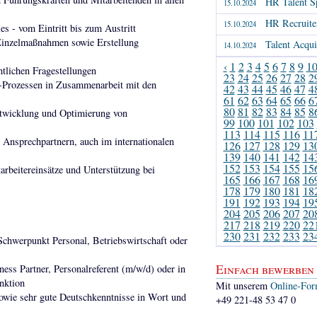
HR Talent Sp
15.10.2024
HR Recruite
15.10.2024
s - vom Eintritt bis zum Austritt
Einzelmaßnahmen sowie Erstellung
Talent Acqu
14.10.2024
‹
1
2
3
4
5
6
7
8
9
1
htlichen Fragestellungen
23
24
25
26
27
28
2
-Prozessen in Zusammenarbeit mit den
42
43
44
45
46
47
4
61
62
63
64
65
66
6
80
81
82
83
84
85
8
ntwicklung und Optimierung von
99
100
101
102
103
113
114
115
116
11
 Ansprechpartnern, auch im internationalen
126
127
128
129
13
139
140
141
142
14
152
153
154
155
15
arbeitereinsätze und Unterstützung bei
165
166
167
168
16
178
179
180
181
18
191
192
193
194
19
204
205
206
207
20
217
218
219
220
22
230
231
232
233
23
Schwerpunkt Personal, Betriebswirtschaft oder
Einfach bewerben
ess Partner, Personalreferent (m/w/d) oder in
nktion
Mit unserem
Online-For
owie sehr gute Deutschkenntnisse in Wort und
+49 221-48 53 47 0