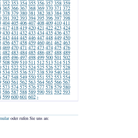
1
352
353
354
355
356
357
358
359
4
365
366
367
368
369
370
371
372
7
378
379
380
381
382
383
384
385
0
391
392
393
394
395
396
397
398
3
404
405
406
407
408
409
410
411
6
417
418
419
420
421
422
423
424
9
430
431
432
433
434
435
436
437
2
443
444
445
446
447
448
449
450
5
456
457
458
459
460
461
462
463
8
469
470
471
472
473
474
475
476
1
482
483
484
485
486
487
488
489
4
495
496
497
498
499
500
501
502
7
508
509
510
511
512
513
514
515
0
521
522
523
524
525
526
527
528
3
534
535
536
537
538
539
540
541
6
547
548
549
550
551
552
553
554
9
560
561
562
563
564
565
566
567
2
573
574
575
576
577
578
579
580
5
586
587
588
589
590
591
592
593
8
599
600
601
602
›
mular
oder rufen Sie uns an: