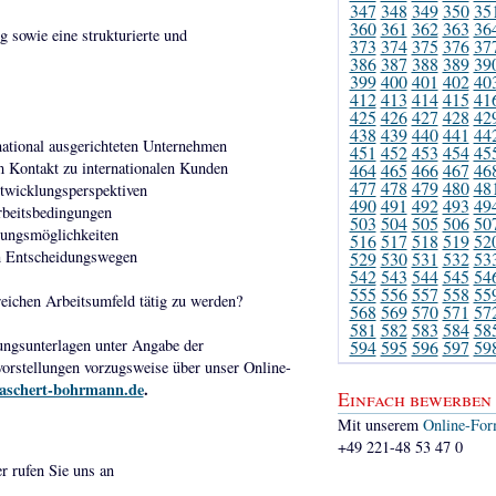
347
348
349
350
35
360
361
362
363
36
 sowie eine strukturierte und
373
374
375
376
37
386
387
388
389
39
399
400
401
402
40
412
413
414
415
41
425
426
427
428
42
438
439
440
441
44
rnational ausgerichteten Unternehmen
451
452
453
454
45
m Kontakt zu internationalen Kunden
464
465
466
467
46
477
478
479
480
48
ntwicklungsperspektiven
490
491
492
493
49
rbeitsbedingungen
503
504
505
506
50
lungsmöglichkeiten
516
517
518
519
52
n Entscheidungswegen
529
530
531
532
53
542
543
544
545
54
555
556
557
558
55
eichen Arbeitsumfeld tätig zu werden?
568
569
570
571
57
581
582
583
584
58
ungsunterlagen unter Angabe der
594
595
596
597
59
orstellungen vorzugsweise über unser Online-
aschert-bohrmann.de
.
Einfach bewerben
Mit unserem
Online-For
+49 221-48 53 47 0
er rufen Sie uns an