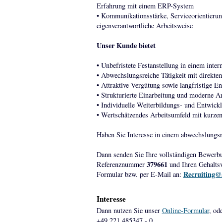
Erfahrung mit einem ERP-System
• Kommunikationsstärke, Serviceorientierung
eigenverantwortliche Arbeitsweise
Unser Kunde bietet
• Unbefristete Festanstellung in einem inte
• Abwechslungsreiche Tätigkeit mit direkte
• Attraktive Vergütung sowie langfristige E
• Strukturierte Einarbeitung und moderne A
• Individuelle Weiterbildungs- und Entwick
• Wertschätzendes Arbeitsumfeld mit kurze
Haben Sie Interesse in einem abwechslungsr
Dann senden Sie Ihre vollständigen Bewerb
379661
Referenznummer
und Ihren Gehaltsv
Recruiting@
Formular bzw. per E-Mail an:
Interesse
Dann nutzen Sie unser
Online-Formular
, od
+49 221 485347 - 0