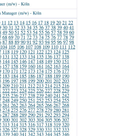
uer (m/w) - Köln
a Manager (m/w) - Köln
0
11
12
13
14
15
16
17
18
19
20
21
22
9
30
31
32
33
34
35
36
37
38
39
40
41
8
49
50
51
52
53
54
55
56
57
58
59
60
7
68
69
70
71
72
73
74
75
76
77
78
79
6
87
88
89
90
91
92
93
94
95
96
97
98
104
105
106
107
108
109
110
111
112
7
118
119
120
121
122
123
124
125
0
131
132
133
134
135
136
137
138
3
144
145
146
147
148
149
150
151
6
157
158
159
160
161
162
163
164
9
170
171
172
173
174
175
176
177
2
183
184
185
186
187
188
189
190
5
196
197
198
199
200
201
202
203
8
209
210
211
212
213
214
215
216
1
222
223
224
225
226
227
228
229
4
235
236
237
238
239
240
241
242
7
248
249
250
251
252
253
254
255
0
261
262
263
264
265
266
267
268
3
274
275
276
277
278
279
280
281
6
287
288
289
290
291
292
293
294
9
300
301
302
303
304
305
306
307
2
313
314
315
316
317
318
319
320
5
326
327
328
329
330
331
332
333
8
339
340
341
342
343
344
345
346