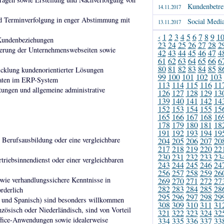
Kundenbetre
14.11.2017
d Terminverfolgung in enger Abstimmung mit
Social Medi
13.11.2017
‹
1
2
3
4
5
6
7
8
9
1
 Kundenbeziehungen
23
24
25
26
27
28
2
sierung der Unternehmenswebseiten sowie
42
43
44
45
46
47
4
61
62
63
64
65
66
6
80
81
82
83
84
85
8
cklung kundenorientierter Lösungen
99
100
101
102
103
daten im ERP-System
113
114
115
116
11
tungen und allgemeine administrative
126
127
128
129
13
139
140
141
142
14
152
153
154
155
15
165
166
167
168
16
178
179
180
181
18
191
192
193
194
19
 Berufsausbildung oder eine vergleichbare
204
205
206
207
20
217
218
219
220
22
230
231
232
233
23
riebsinnendienst oder einer vergleichbaren
243
244
245
246
24
256
257
258
259
26
wie verhandlungssichere Kenntnisse in
269
270
271
272
27
282
283
284
285
28
rderlich
295
296
297
298
29
ch und Spanisch) sind besonders willkommen
308
309
310
311
31
zösisch oder Niederländisch, sind von Vorteil
321
322
323
324
32
fice-Anwendungen sowie idealerweise
334
335
336
337
33