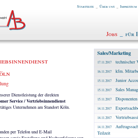
Startseite
_
Über uns
_
Impressum
Jobs
_
für 
Sales/Marketing
iebsinnendienst
technischer 
17.11.2017
kfm. Mitarbe
Köln
16.11.2017
Junior Acco
15.11.2017
tlung
Sales Manag
15.11.2017
erer Dienstleistung der direkten
Disponenten
15.11.2017
mer Service / Vertriebsinnendienst
al tätiges Unternehmen am Standort Köln.
Exportsachbe
14.11.2017
Vertriebsass
14.11.2017
Auftragssach
14.11.2017
unden per Telefon und E-Mail
Teilzeit
ragen sowie Erstellung und Nachverfolgung von