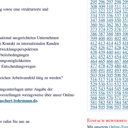
295
296
297
298
29
308
309
310
311
31
 sowie eine strukturierte und
321
322
323
324
32
334
335
336
337
33
347
348
349
350
35
360
361
362
363
36
373
374
375
376
37
386
387
388
389
39
rnational ausgerichteten Unternehmen
399
400
401
402
40
412
413
414
415
41
m Kontakt zu internationalen Kunden
425
426
427
428
42
ntwicklungsperspektiven
438
439
440
441
44
rbeitsbedingungen
451
452
453
454
45
lungsmöglichkeiten
464
465
466
467
46
477
478
479
480
48
n Entscheidungswegen
490
491
492
493
49
503
504
505
506
50
eichen Arbeitsumfeld tätig zu werden?
516
517
518
519
52
529
530
531
532
53
542
543
544
545
54
ungsunterlagen unter Angabe der
555
556
557
558
55
orstellungen vorzugsweise über unser Online-
568
569
570
571
57
aschert-bohrmann.de
.
581
582
583
584
58
594
595
596
597
59
Einfach bewerben
er rufen Sie uns an
Mit unserem
Online-For