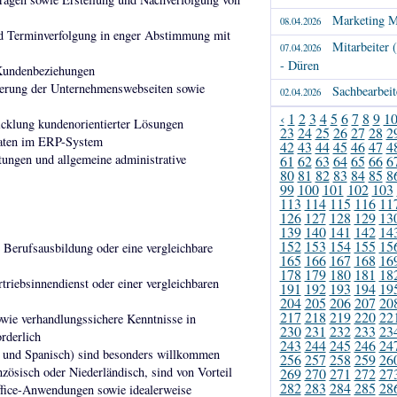
Marketing M
08.04.2026
d Terminverfolgung in enger Abstimmung mit
Mitarbeiter
07.04.2026
- Düren
 Kundenbeziehungen
sierung der Unternehmenswebseiten sowie
Sachbearbeit
02.04.2026
‹
1
2
3
4
5
6
7
8
9
1
cklung kundenorientierter Lösungen
23
24
25
26
27
28
2
daten im ERP-System
42
43
44
45
46
47
4
tungen und allgemeine administrative
61
62
63
64
65
66
6
80
81
82
83
84
85
8
99
100
101
102
103
113
114
115
116
11
126
127
128
129
13
139
140
141
142
14
152
153
154
155
15
 Berufsausbildung oder eine vergleichbare
165
166
167
168
16
178
179
180
181
18
riebsinnendienst oder einer vergleichbaren
191
192
193
194
19
204
205
206
207
20
217
218
219
220
22
wie verhandlungssichere Kenntnisse in
230
231
232
233
23
rderlich
243
244
245
246
24
ch und Spanisch) sind besonders willkommen
256
257
258
259
26
zösisch oder Niederländisch, sind von Vorteil
269
270
271
272
27
282
283
284
285
28
fice-Anwendungen sowie idealerweise