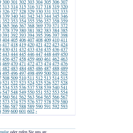
9
300
301
302
303
304
305
306
307
2
313
314
315
316
317
318
319
320
5
326
327
328
329
330
331
332
333
8
339
340
341
342
343
344
345
346
1
352
353
354
355
356
357
358
359
4
365
366
367
368
369
370
371
372
7
378
379
380
381
382
383
384
385
0
391
392
393
394
395
396
397
398
3
404
405
406
407
408
409
410
411
6
417
418
419
420
421
422
423
424
9
430
431
432
433
434
435
436
437
2
443
444
445
446
447
448
449
450
5
456
457
458
459
460
461
462
463
8
469
470
471
472
473
474
475
476
1
482
483
484
485
486
487
488
489
4
495
496
497
498
499
500
501
502
7
508
509
510
511
512
513
514
515
0
521
522
523
524
525
526
527
528
3
534
535
536
537
538
539
540
541
6
547
548
549
550
551
552
553
554
9
560
561
562
563
564
565
566
567
2
573
574
575
576
577
578
579
580
5
586
587
588
589
590
591
592
593
8
599
600
601
602
›
mular
oder rufen Sie uns an: