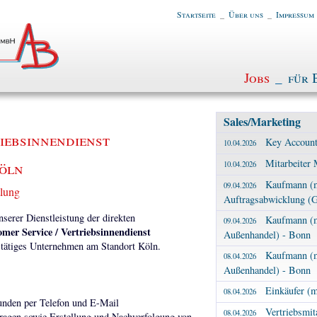
Startseite
_
Über uns
_
Impressum
Jobs
_
für 
Sales/Marketing
iebsinnendienst
Key Account
10.04.2026
Mitarbeiter 
Köln
10.04.2026
Kaufmann (m/
09.04.2026
tlung
Auftragsabwicklung (
erer Dienstleistung der direkten
Kaufmann (m
09.04.2026
mer Service / Vertriebsinnendienst
Außenhandel) - Bonn
al tätiges Unternehmen am Standort Köln.
Kaufmann (m
08.04.2026
Außenhandel) - Bonn
Einkäufer (
08.04.2026
unden per Telefon und E-Mail
Vertriebsmit
08.04.2026
ragen sowie Erstellung und Nachverfolgung von