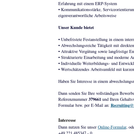
Erfahrung mit einem ERP-System
• Kommunikationsstärke, Serviceorientierung
eigenverantwortliche Arbeitsweise
Unser Kunde bietet
• Unbefristete Festanstellung in einem inte
• Abwechslungsreiche Tätigkeit mit direkte
• Attraktive Vergütung sowie langfristige E
• Strukturierte Einarbeitung und moderne A
• Individuelle Weiterbildungs- und Entwick
• Wertschätzendes Arbeitsumfeld mit kurze
Haben Sie Interesse in einem abwechslungsr
Dann senden Sie Ihre vollständigen Bewerb
379661
Referenznummer
und Ihren Gehaltsv
Recruiting@
Formular bzw. per E-Mail an:
Interesse
Dann nutzen Sie unser
Online-Formular
, od
+49 221 485347 - 0