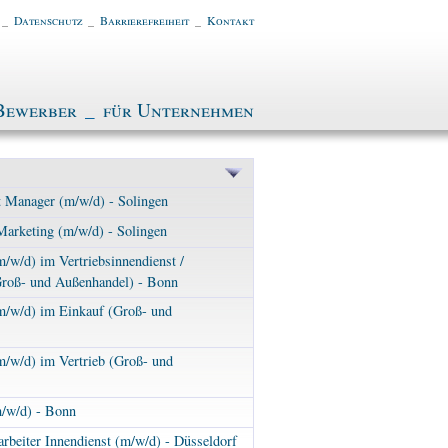
_
Datenschutz
_
Barrierefreiheit
_
Kontakt
Bewerber
_
für Unternehmen
 Manager (m/w/d) - Solingen
Marketing (m/w/d) - Solingen
w/d) im Vertriebsinnendienst /
Groß- und Außenhandel) - Bonn
/w/d) im Einkauf (Groß- und
/w/d) im Vertrieb (Groß- und
m/w/d) - Bonn
arbeiter Innendienst (m/w/d) - Düsseldorf