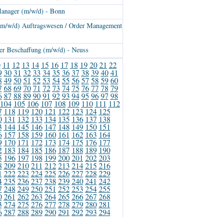
anager (m/w/d) - Bonn
 (m/w/d) Auftragswesen / Order Management
er Beschaffung (m/w/d) - Neuss
0
11
12
13
14
15
16
17
18
19
20
21
22
9
30
31
32
33
34
35
36
37
38
39
40
41
8
49
50
51
52
53
54
55
56
57
58
59
60
7
68
69
70
71
72
73
74
75
76
77
78
79
6
87
88
89
90
91
92
93
94
95
96
97
98
104
105
106
107
108
109
110
111
112
7
118
119
120
121
122
123
124
125
0
131
132
133
134
135
136
137
138
3
144
145
146
147
148
149
150
151
6
157
158
159
160
161
162
163
164
9
170
171
172
173
174
175
176
177
2
183
184
185
186
187
188
189
190
5
196
197
198
199
200
201
202
203
8
209
210
211
212
213
214
215
216
1
222
223
224
225
226
227
228
229
4
235
236
237
238
239
240
241
242
7
248
249
250
251
252
253
254
255
0
261
262
263
264
265
266
267
268
3
274
275
276
277
278
279
280
281
6
287
288
289
290
291
292
293
294