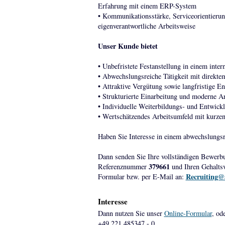
Erfahrung mit einem ERP-System
• Kommunikationsstärke, Serviceorientierung
eigenverantwortliche Arbeitsweise
Unser Kunde bietet
• Unbefristete Festanstellung in einem inte
• Abwechslungsreiche Tätigkeit mit direkte
• Attraktive Vergütung sowie langfristige E
• Strukturierte Einarbeitung und moderne A
• Individuelle Weiterbildungs- und Entwick
• Wertschätzendes Arbeitsumfeld mit kurze
Haben Sie Interesse in einem abwechslungsr
Dann senden Sie Ihre vollständigen Bewerb
379661
Referenznummer
und Ihren Gehaltsv
Recruiting@
Formular bzw. per E-Mail an:
Interesse
Dann nutzen Sie unser
Online-Formular
, od
+49 221 485347 - 0