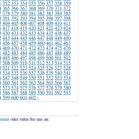
1
352
353
354
355
356
357
358
359
4
365
366
367
368
369
370
371
372
7
378
379
380
381
382
383
384
385
0
391
392
393
394
395
396
397
398
3
404
405
406
407
408
409
410
411
6
417
418
419
420
421
422
423
424
9
430
431
432
433
434
435
436
437
2
443
444
445
446
447
448
449
450
5
456
457
458
459
460
461
462
463
8
469
470
471
472
473
474
475
476
1
482
483
484
485
486
487
488
489
4
495
496
497
498
499
500
501
502
7
508
509
510
511
512
513
514
515
0
521
522
523
524
525
526
527
528
3
534
535
536
537
538
539
540
541
6
547
548
549
550
551
552
553
554
9
560
561
562
563
564
565
566
567
2
573
574
575
576
577
578
579
580
5
586
587
588
589
590
591
592
593
8
599
600
601
602
›
mular
oder rufen Sie uns an: