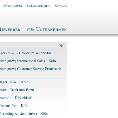
_
Datenschutz
_
Barrierefreiheit
_
Kontakt
Bewerber
_
für Unternehmen
ger (m/w) - Großraum Wuppertal
iter (m/w) International Sales - Köln
iter (m/w) Customer Service Frankreich -
ager (m/w) - Köln
r/in - Großraum Bonn
stent/in - Düsseldorf
fmann/-frau - Köln
arketingassistent (m/w) - Köln