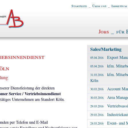
Startseite
_
Über uns
_
Impressum
Jobs
_
für 
Sales/Marketing
iebsinnendienst
Export Mana
05.04.2016
kfm. Mitarbe
Köln
05.04.2016
kfm. Mitarbe
31.03.2016
tlung
Köln
erer Dienstleistung der direkten
Account Man
30.03.2016
mer Service / Vertriebsinnendienst
Area Manage
30.03.2016
al tätiges Unternehmen am Standort Köln.
Vertriebsassi
29.03.2016
Industriekau
29.03.2016
unden per Telefon und E-Mail
Event- und M
24.03.2016
ragen sowie Erstellung und Nachverfolgung von