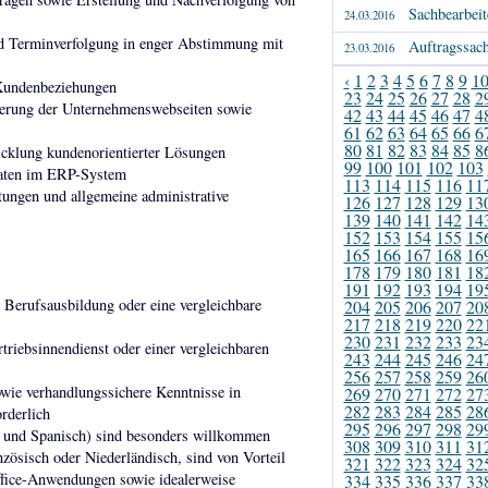
Sachbearbeit
24.03.2016
d Terminverfolgung in enger Abstimmung mit
Auftragssach
23.03.2016
‹
1
2
3
4
5
6
7
8
9
1
 Kundenbeziehungen
23
24
25
26
27
28
2
sierung der Unternehmenswebseiten sowie
42
43
44
45
46
47
4
61
62
63
64
65
66
6
80
81
82
83
84
85
8
cklung kundenorientierter Lösungen
99
100
101
102
103
daten im ERP-System
113
114
115
116
11
tungen und allgemeine administrative
126
127
128
129
13
139
140
141
142
14
152
153
154
155
15
165
166
167
168
16
178
179
180
181
18
191
192
193
194
19
 Berufsausbildung oder eine vergleichbare
204
205
206
207
20
217
218
219
220
22
230
231
232
233
23
riebsinnendienst oder einer vergleichbaren
243
244
245
246
24
256
257
258
259
26
wie verhandlungssichere Kenntnisse in
269
270
271
272
27
282
283
284
285
28
rderlich
295
296
297
298
29
ch und Spanisch) sind besonders willkommen
308
309
310
311
31
zösisch oder Niederländisch, sind von Vorteil
321
322
323
324
32
fice-Anwendungen sowie idealerweise
334
335
336
337
33