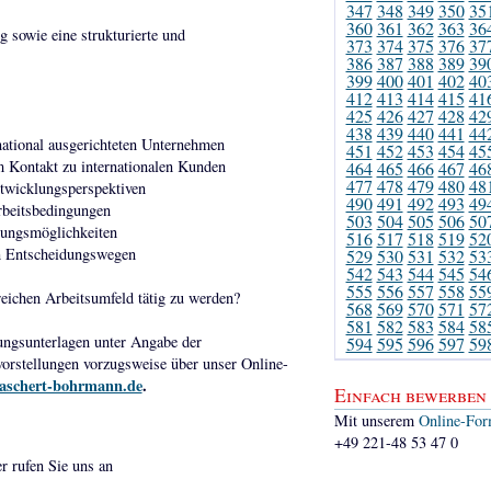
347
348
349
350
35
360
361
362
363
36
 sowie eine strukturierte und
373
374
375
376
37
386
387
388
389
39
399
400
401
402
40
412
413
414
415
41
425
426
427
428
42
438
439
440
441
44
rnational ausgerichteten Unternehmen
451
452
453
454
45
m Kontakt zu internationalen Kunden
464
465
466
467
46
477
478
479
480
48
ntwicklungsperspektiven
490
491
492
493
49
rbeitsbedingungen
503
504
505
506
50
lungsmöglichkeiten
516
517
518
519
52
n Entscheidungswegen
529
530
531
532
53
542
543
544
545
54
555
556
557
558
55
eichen Arbeitsumfeld tätig zu werden?
568
569
570
571
57
581
582
583
584
58
ungsunterlagen unter Angabe der
594
595
596
597
59
orstellungen vorzugsweise über unser Online-
aschert-bohrmann.de
.
Einfach bewerben
Mit unserem
Online-For
+49 221-48 53 47 0
er rufen Sie uns an