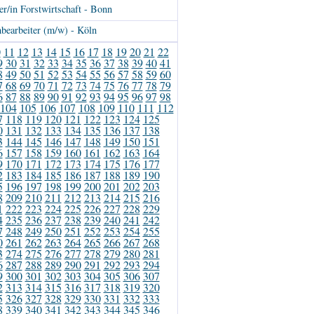
er/in Forstwirtschaft - Bonn
bearbeiter (m/w) - Köln
0
11
12
13
14
15
16
17
18
19
20
21
22
9
30
31
32
33
34
35
36
37
38
39
40
41
8
49
50
51
52
53
54
55
56
57
58
59
60
7
68
69
70
71
72
73
74
75
76
77
78
79
6
87
88
89
90
91
92
93
94
95
96
97
98
104
105
106
107
108
109
110
111
112
7
118
119
120
121
122
123
124
125
0
131
132
133
134
135
136
137
138
3
144
145
146
147
148
149
150
151
6
157
158
159
160
161
162
163
164
9
170
171
172
173
174
175
176
177
2
183
184
185
186
187
188
189
190
5
196
197
198
199
200
201
202
203
8
209
210
211
212
213
214
215
216
1
222
223
224
225
226
227
228
229
4
235
236
237
238
239
240
241
242
7
248
249
250
251
252
253
254
255
0
261
262
263
264
265
266
267
268
3
274
275
276
277
278
279
280
281
6
287
288
289
290
291
292
293
294
9
300
301
302
303
304
305
306
307
2
313
314
315
316
317
318
319
320
5
326
327
328
329
330
331
332
333
8
339
340
341
342
343
344
345
346