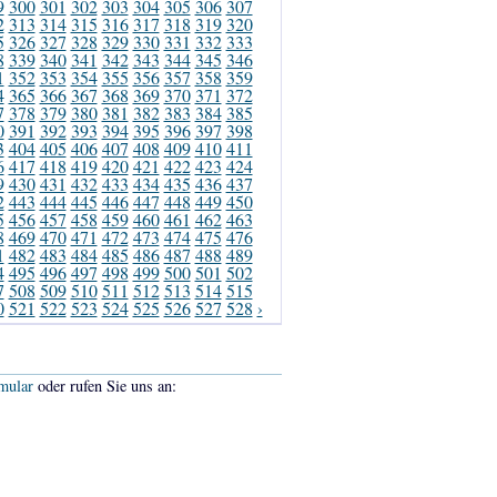
9
300
301
302
303
304
305
306
307
2
313
314
315
316
317
318
319
320
5
326
327
328
329
330
331
332
333
8
339
340
341
342
343
344
345
346
1
352
353
354
355
356
357
358
359
4
365
366
367
368
369
370
371
372
7
378
379
380
381
382
383
384
385
0
391
392
393
394
395
396
397
398
3
404
405
406
407
408
409
410
411
6
417
418
419
420
421
422
423
424
9
430
431
432
433
434
435
436
437
2
443
444
445
446
447
448
449
450
5
456
457
458
459
460
461
462
463
8
469
470
471
472
473
474
475
476
1
482
483
484
485
486
487
488
489
4
495
496
497
498
499
500
501
502
7
508
509
510
511
512
513
514
515
0
521
522
523
524
525
526
527
528
›
mular
oder rufen Sie uns an: