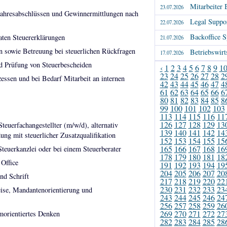
Mitarbeiter 
23.07.2026
 Jahresabschlüssen und Gewinnermittlungen nach
Legal Suppor
22.07.2026
Backoffice S
aten Steuererklärungen
21.07.2026
sowie Betreuung bei steuerlichen Rückfragen
Betriebswirt
17.07.2026
d Prüfung von Steuerbescheiden
‹
1
2
3
4
5
6
7
8
9
1
23
24
25
26
27
28
2
zessen und bei Bedarf Mitarbeit an internen
42
43
44
45
46
47
4
61
62
63
64
65
66
6
80
81
82
83
84
85
8
99
100
101
102
103
113
114
115
116
11
126
127
128
129
13
euerfachangestellter (m/w/d), alternativ
139
140
141
142
14
ng mit steuerlicher Zusatzqualifikation
152
153
154
155
15
165
166
167
168
16
teuerkanzlei oder bei einem Steuerberater
178
179
180
181
18
Office
191
192
193
194
19
204
205
206
207
20
nd Schrift
217
218
219
220
22
230
231
232
233
23
eise, Mandantenorientierung und
243
244
245
246
24
256
257
258
259
26
269
270
271
272
27
amorientiertes Denken
282
283
284
285
28