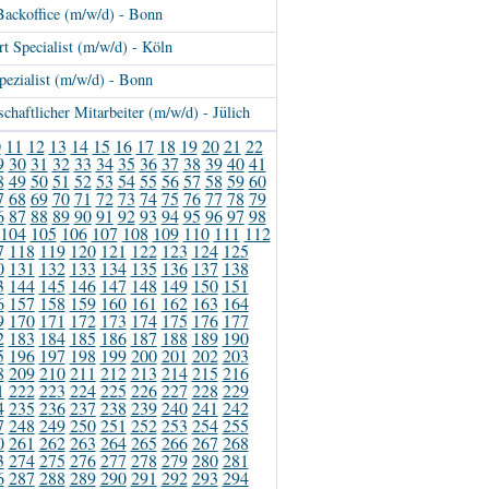
Backoffice (m/w/d) - Bonn
t Specialist (m/w/d) - Köln
pezialist (m/w/d) - Bonn
schaftlicher Mitarbeiter (m/w/d) - Jülich
0
11
12
13
14
15
16
17
18
19
20
21
22
9
30
31
32
33
34
35
36
37
38
39
40
41
8
49
50
51
52
53
54
55
56
57
58
59
60
7
68
69
70
71
72
73
74
75
76
77
78
79
6
87
88
89
90
91
92
93
94
95
96
97
98
104
105
106
107
108
109
110
111
112
7
118
119
120
121
122
123
124
125
0
131
132
133
134
135
136
137
138
3
144
145
146
147
148
149
150
151
6
157
158
159
160
161
162
163
164
9
170
171
172
173
174
175
176
177
2
183
184
185
186
187
188
189
190
5
196
197
198
199
200
201
202
203
8
209
210
211
212
213
214
215
216
1
222
223
224
225
226
227
228
229
4
235
236
237
238
239
240
241
242
7
248
249
250
251
252
253
254
255
0
261
262
263
264
265
266
267
268
3
274
275
276
277
278
279
280
281
6
287
288
289
290
291
292
293
294