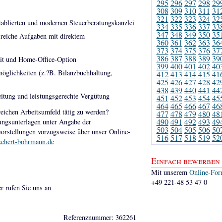
295
296
297
298
29
308
309
310
311
31
321
322
323
324
32
 etablierten und modernen Steuerberatungskanzlei
334
335
336
337
33
347
348
349
350
35
reiche Aufgaben mit direktem
360
361
362
363
36
373
374
375
376
37
386
387
388
389
39
zeit und Home-Office-Option
399
400
401
402
40
möglichkeiten (z.?B. Bilanzbuchhaltung,
412
413
414
415
41
425
426
427
428
42
438
439
440
441
44
eitung und leistungsgerechte Vergütung
451
452
453
454
45
464
465
466
467
46
eichen Arbeitsumfeld tätig zu werden?
477
478
479
480
48
490
491
492
493
49
ungsunterlagen unter Angabe der
503
504
505
506
50
orstellungen vorzugsweise über unser Online-
516
517
518
519
52
schert-bohrmann.de
Einfach bewerben
Mit unserem
Online-For
+49 221-48 53 47 0
er rufen Sie uns an
Referenznummer: 362261