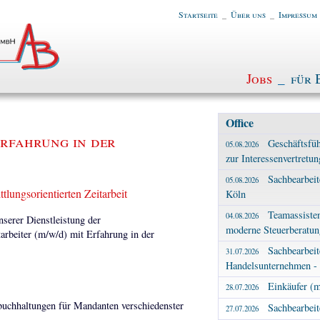
Startseite
_
Über uns
_
Impressum
Jobs
_
für 
Office
Erfahrung in der
Geschäftsfüh
05.08.2026
zur Interessenvertretun
Sachbearbei
05.08.2026
tlungsorientierten Zeitarbeit
Köln
Teamassiste
04.08.2026
erer Dienstleistung der
moderne Steuerberatung
tarbeiter (m/w/d) mit Erfahrung in der
Sachbearbeit
31.07.2026
Handelsunternehmen - 
Einkäufer (m
28.07.2026
buchhaltungen für Mandanten verschiedenster
Sachbearbeit
27.07.2026