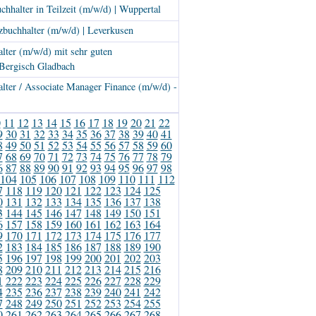
chhalter in Teilzeit (m/w/d) | Wuppertal
zbuchhalter (m/w/d) | Leverkusen
lter (m/w/d) mit sehr guten
 Bergisch Gladbach
lter / Associate Manager Finance (m/w/d) -
0
11
12
13
14
15
16
17
18
19
20
21
22
9
30
31
32
33
34
35
36
37
38
39
40
41
8
49
50
51
52
53
54
55
56
57
58
59
60
7
68
69
70
71
72
73
74
75
76
77
78
79
6
87
88
89
90
91
92
93
94
95
96
97
98
104
105
106
107
108
109
110
111
112
7
118
119
120
121
122
123
124
125
0
131
132
133
134
135
136
137
138
3
144
145
146
147
148
149
150
151
6
157
158
159
160
161
162
163
164
9
170
171
172
173
174
175
176
177
2
183
184
185
186
187
188
189
190
5
196
197
198
199
200
201
202
203
8
209
210
211
212
213
214
215
216
1
222
223
224
225
226
227
228
229
4
235
236
237
238
239
240
241
242
7
248
249
250
251
252
253
254
255
0
261
262
263
264
265
266
267
268