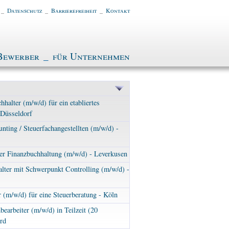
_
Datenschutz
_
Barrierefreiheit
_
Kontakt
Bewerber
_
für Unternehmen
hhalter (m/w/d) für ein etabliertes
Düsseldorf
nting / Steuerfachangestellten (m/w/d) -
er Finanzbuchhaltung (m/w/d) - Leverkusen
lter mit Schwerpunkt Controlling (m/w/d) -
r (m/w/d) für eine Steuerberatung - Köln
bearbeiter (m/w/d) in Teilzeit (20
rd