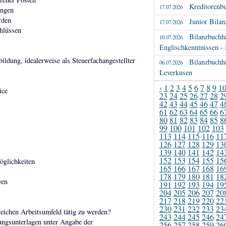
Kreditorenbu
17.07.2026
ungen
rden
Junior Bilan
17.07.2026
hlüssen
Bilanzbuchha
10.07.2026
Englischkenntnissen -
ldung, idealerweise als Steuerfachangestellter
Bilanzbuchha
06.07.2026
Leverkusen
‹
1
2
3
4
5
6
7
8
9
1
ice
23
24
25
26
27
28
2
42
43
44
45
46
47
4
61
62
63
64
65
66
6
80
81
82
83
84
85
8
99
100
101
102
103
113
114
115
116
11
126
127
128
129
13
139
140
141
142
14
152
153
154
155
15
öglichkeiten
165
166
167
168
16
178
179
180
181
18
ven
191
192
193
194
19
204
205
206
207
20
217
218
219
220
22
230
231
232
233
23
eichen Arbeitsumfeld tätig zu werden?
243
244
245
246
24
ungsunterlagen unter Angabe der
256
257
258
259
26