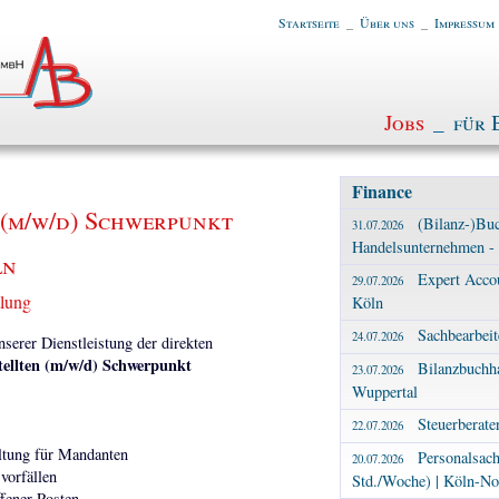
Startseite
_
Über uns
_
Impressum
Jobs
_
für 
Finance
 (m/w/d) Schwerpunkt
(Bilanz-)Buc
31.07.2026
Handelsunternehmen - 
ln
Expert Accou
29.07.2026
tlung
Köln
Sachbearbeit
24.07.2026
erer Dienstleistung der direkten
tellten (m/w/d) Schwerpunkt
Bilanzbuchha
23.07.2026
Wuppertal
Steuerberate
22.07.2026
ltung für Mandanten
Personalsach
20.07.2026
vorfällen
Std./Woche) | Köln-No
fener Posten