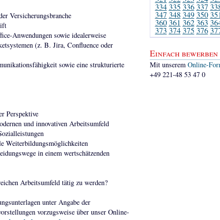
334
335
336
337
33
347
348
349
350
35
 der Versicherungsbranche
360
361
362
363
36
ift
373
374
375
376
37
fice-Anwendungen sowie idealerweise
etsystemen (z. B. Jira, Confluence oder
Einfach bewerben
nikationsfähigkeit sowie eine strukturierte
Mit unserem
Online-For
+49 221-48 53 47 0
er Perspektive
odernen und innovativen Arbeitsumfeld
Sozialleistungen
lle Weiterbildungsmöglichkeiten
heidungswege in einem wertschätzenden
eichen Arbeitsumfeld tätig zu werden?
ungsunterlagen unter Angabe der
orstellungen vorzugsweise über unser Online-