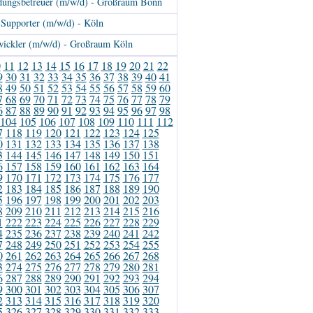
ngsbetreuer (m/w/d) - Großraum Bonn
-Supporter (m/w/d) - Köln
wickler (m/w/d) - Großraum Köln
0
11
12
13
14
15
16
17
18
19
20
21
22
9
30
31
32
33
34
35
36
37
38
39
40
41
8
49
50
51
52
53
54
55
56
57
58
59
60
7
68
69
70
71
72
73
74
75
76
77
78
79
6
87
88
89
90
91
92
93
94
95
96
97
98
104
105
106
107
108
109
110
111
112
7
118
119
120
121
122
123
124
125
0
131
132
133
134
135
136
137
138
3
144
145
146
147
148
149
150
151
6
157
158
159
160
161
162
163
164
9
170
171
172
173
174
175
176
177
2
183
184
185
186
187
188
189
190
5
196
197
198
199
200
201
202
203
8
209
210
211
212
213
214
215
216
1
222
223
224
225
226
227
228
229
4
235
236
237
238
239
240
241
242
7
248
249
250
251
252
253
254
255
0
261
262
263
264
265
266
267
268
3
274
275
276
277
278
279
280
281
6
287
288
289
290
291
292
293
294
9
300
301
302
303
304
305
306
307
2
313
314
315
316
317
318
319
320
5
326
327
328
329
330
331
332
333