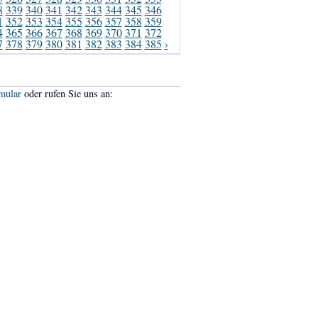
8
339
340
341
342
343
344
345
346
1
352
353
354
355
356
357
358
359
4
365
366
367
368
369
370
371
372
7
378
379
380
381
382
383
384
385
›
mular
oder rufen Sie uns an: