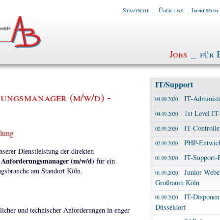
Startseite
_
Über uns
_
Impressum
Jobs
_
für 
IT/Support
rungsmanager (m/w/d) -
IT-Administr
04.09.2020
1st Level I
04.09.2020
IT-Controlle
02.09.2020
tlung
PHP-Entwick
02.09.2020
erer Dienstleistung der direkten
IT-Support-
01.09.2020
d Anforderungsmanager (m/w/d)
für ein
ngsbranche am Standort Köln.
Junior Weben
01.09.2020
Großraum Köln
IT-Disponent
01.09.2020
Düsseldorf
licher und technischer Anforderungen in enger