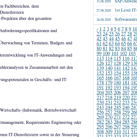
SAP-Anwendu
31.08.2020
nen Fachbereichen, dem
1st Level IT
27.08.2020
ienstleistern
-Projekten über den gesamten
Softwareent
26.08.2020
‹
1
2
3
4
5
6
7
8
9
1
 Anforderungsspezifikationen und
23
24
25
26
27
28
2
42
43
44
45
46
47
4
ie Überwachung von Terminen, Budgets und
61
62
63
64
65
66
6
80
81
82
83
84
85
8
99
100
101
102
103
eiterentwicklung von IT-Anwendungen und
113
114
115
116
11
126
127
128
129
13
ehleranalysen in Zusammenarbeit mit den
139
140
141
142
14
152
153
154
155
15
165
166
167
168
16
rungspotenzialen in Geschäfts- und IT-
178
179
180
181
18
191
192
193
194
19
204
205
206
207
20
217
218
219
220
22
230
231
232
233
23
243
244
245
246
24
Wirtschafts-)Informatik, Betriebswirtschaft
256
257
258
259
26
269
270
271
272
27
282
283
284
285
28
ktmanagement, Requirements Engineering oder
295
296
297
298
29
308
309
310
311
31
nen IT-Dienstleistern sowie in der Steuerung
321
322
323
324
32